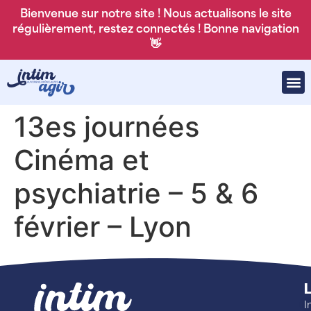
Bienvenue sur notre site ! Nous actualisons le site
régulièrement, restez connectés ! Bonne navigation
👋
13es journées
Cinéma et
psychiatrie – 5 & 6
février – Lyon
L
I