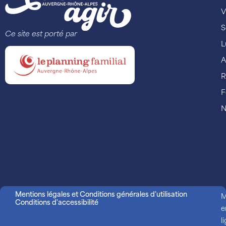
V
S
Ce site est porté par
L
A
R
F
N
Mentions légales et Conditions générales d'utilisation
M
Conditions d'accessibilité
e
l