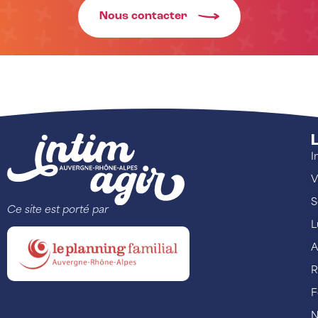
Nous contacter
L
I
V
S
Ce site est porté par
L
A
R
F
N