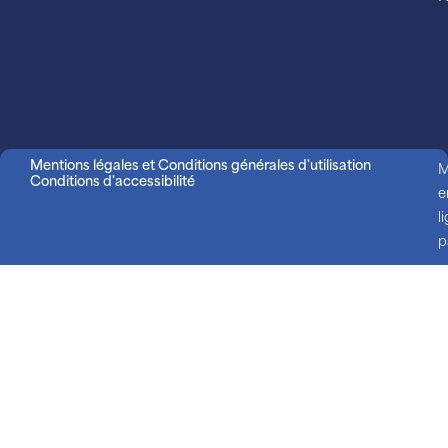
Mentions légales et Conditions générales d'utilisation
M
Conditions d'accessibilité
e
l
p