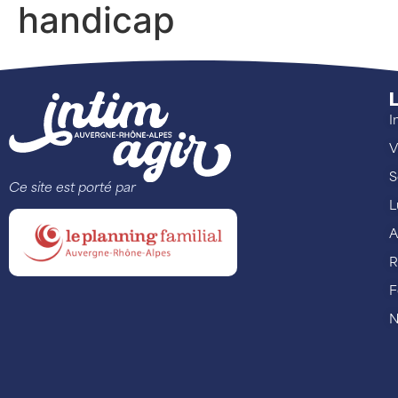
handicap
L
I
V
S
Ce site est porté par
L
A
R
F
N