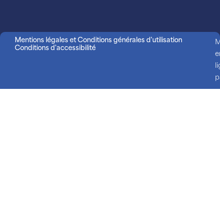
Mentions légales et Conditions générales d'utilisation
M
Conditions d'accessibilité
e
l
p