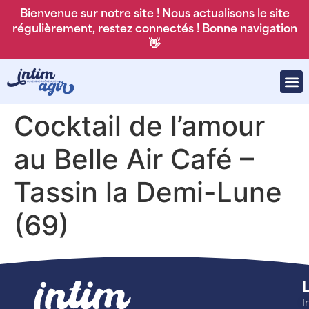
Bienvenue sur notre site ! Nous actualisons le site
régulièrement, restez connectés ! Bonne navigation
👋
Cocktail de l’amour
au Belle Air Café –
Tassin la Demi-Lune
(69)
L
I