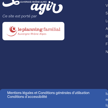
V
S
Ce site est porté par
L
A
R
F
N
Mentions légales et Conditions générales d'utilisation
M
Conditions d'accessibilité
e
l