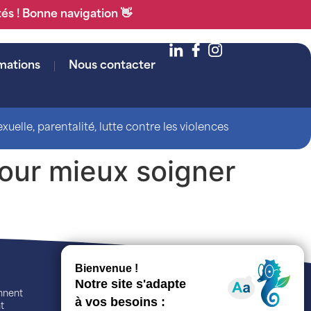
tés ! Bonne navigation 👋
mations
Nous contacter
uelle, parentalité, lutte contre les violences
pour mieux soigner
ennent
t