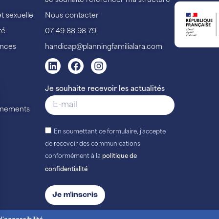
Je souhaite référencer ma structure
et sexuelle
Nous contacter
té
07 49 88 98 79
ences
handicap@planningfamilialara.com
Je souhaite recevoir les actualités
vénements
En soumettant ce formulaire, j'accepte
de recevoir des communications
conformément à la
politique de
confidentialité
Je m'inscris