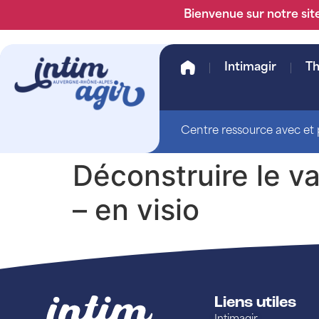
Bienvenue sur notre site
Intimagir
T
Centre ressource avec et p
Déconstruire le v
– en visio
Liens utiles