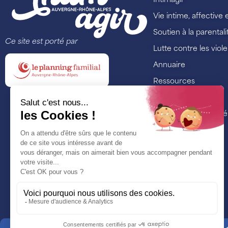
Intimagir
Vie intime, affective 
Soutien à la parentali
Ce site est porté par
Lutte contre les viol
Annuaire
Ressources
Formations
Nos actualités et é