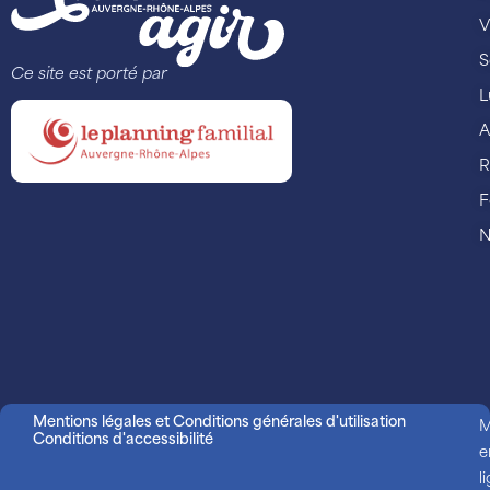
V
S
Ce site est porté par
L
A
R
F
N
Mentions légales et Conditions générales d'utilisation
M
Conditions d'accessibilité
e
l