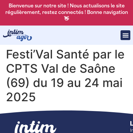
Bienvenue sur notre site ! Nous actualisons le site
régulièrement, restez connectés ! Bonne navigation
👋
Festi’Val Santé par le
CPTS Val de Saône
(69) du 19 au 24 mai
2025
L
I