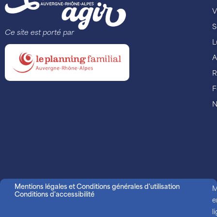
V
S
Ce site est porté par
L
A
R
F
N
Mentions légales et Conditions générales d'utilisation
M
Conditions d'accessibilité
e
l