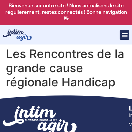
Bienvenue sur notre site ! Nous actualisons le site
régulièrement, restez connectés ! Bonne navigation
👋
Les Rencontres de la
grande cause
régionale Handicap
L
I
V