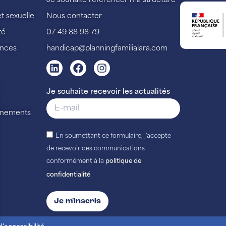
Je souhaite référencer ma structure
et sexuelle
Nous contacter
té
07 49 88 98 79
ences
handicap@planningfamilialara.com
Je souhaite recevoir les actualités
vénements
En soumettant ce formulaire, j'accepte
de recevoir des communications
conformément à la
politique de
confidentialité
Je m'inscris