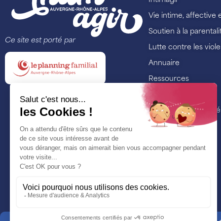
Intimagir
Vie intime, affective 
Soutien à la parentali
Ce site est porté par
Lutte contre les viol
Annuaire
Ressources
Formations
Nos actualités et é