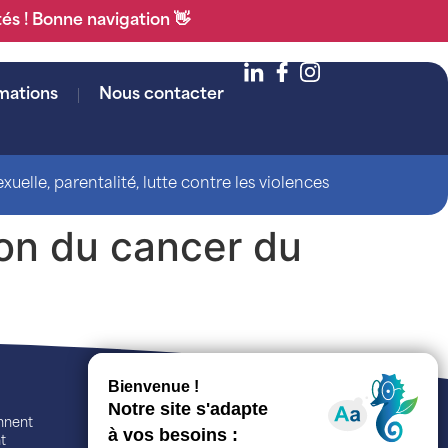
tés ! Bonne navigation 👋
mations
Nous contacter
uelle, parentalité, lutte contre les violences
ion du cancer du
ennent
t