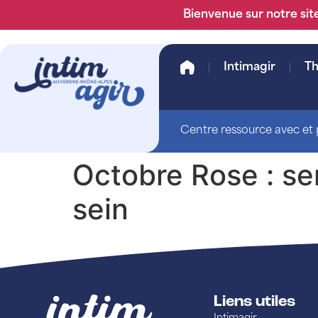
Bienvenue sur notre site
Intimagir
T
Centre ressource avec et p
Octobre Rose : se
sein
Liens utiles