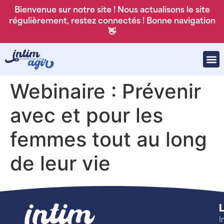
Bienvenue sur notre site ! Nous actualisons le site
régulièrement, restez connectés ! Bonne navigation
👋
Webinaire : Prévenir
avec et pour les
femmes tout au long
de leur vie
L
I