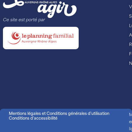
V
S
Ce site est porté par
L
A
R
F
N
Mentions légales et Conditions générales d'utilisation
M
Conditions d'accessibilité
e
l