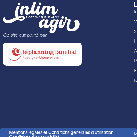
L
I
V
S
Ce site est porté par
L
A
R
F
N
Mentions légales et Conditions générales d'utilisation
M