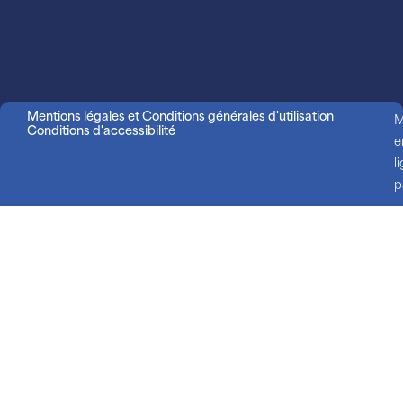
Mentions légales et Conditions générales d'utilisation
M
Conditions d'accessibilité
e
l
p