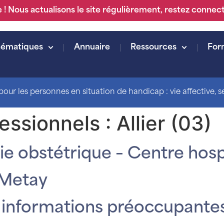
 ! Nous actualisons le site régulièrement, restez connec
hématiques
Annuaire
Ressources
For
our les personnes en situation de handicap : vie affective, sex
essionnels :
Allier (03)
e obstétrique – Centre hospi
 Metay
 informations préoccupantes 