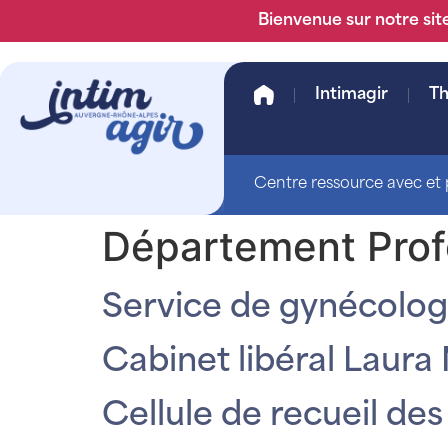
Bienvenue sur notre site
Intimagir
T
Centre ressource avec et p
Département Prof
Service de gynécologi
Cabinet libéral Laura
Cellule de recueil des