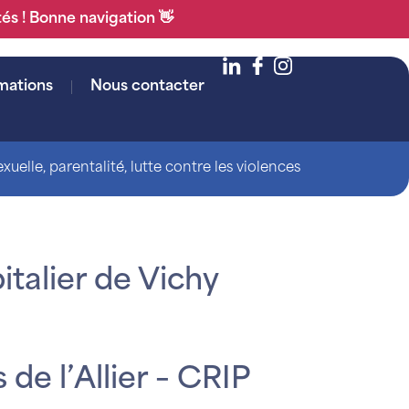
tés ! Bonne navigation 👋
mations
Nous contacter
uelle, parentalité, lutte contre les violences
talier de Vichy
de l’Allier – CRIP