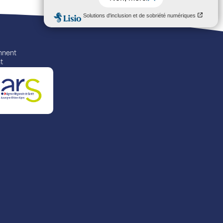
ennent
t