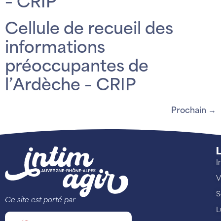
– CRIP
Cellule de recueil des
informations
préoccupantes de
l’Ardèche – CRIP
Prochain
→
L
I
V
S
Ce site est porté par
L