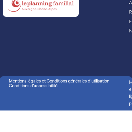
A
R
F
N
Mentions légales et Conditions générales d'utilisation
M
Conditions d'accessibilité
e
l
p