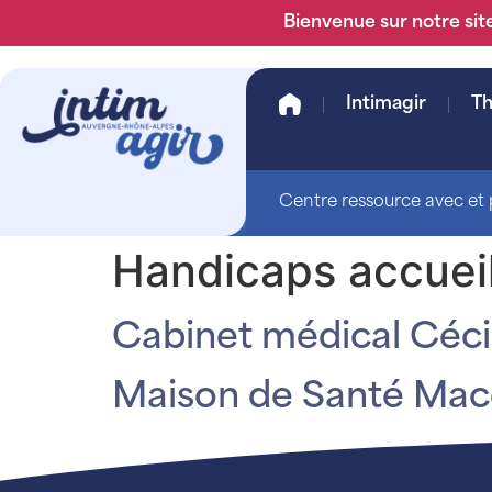
Bienvenue sur notre site
Intimagir
T
Centre ressource avec et p
Handicaps accueil
Cabinet médical Céci
Maison de Santé Macé