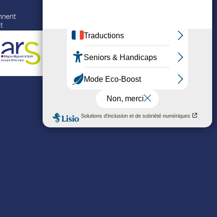
ennent
t