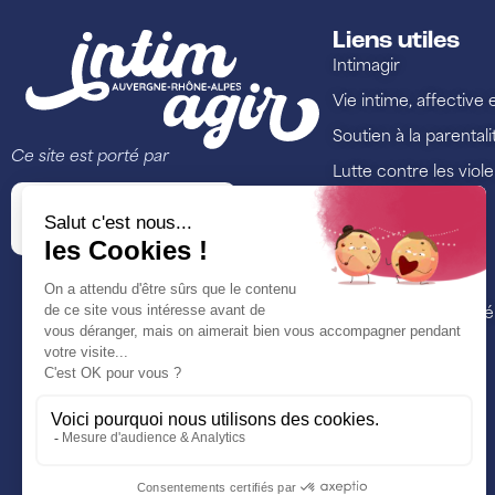
Liens utiles
Intimagir
Vie intime, affective 
Soutien à la parentali
Ce site est porté par
Lutte contre les viol
Annuaire
Ressources
Formations
Nos actualités et é