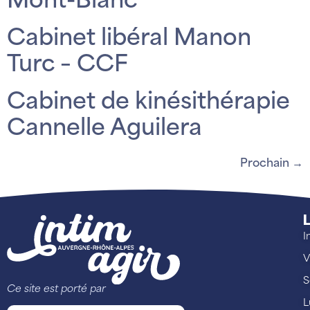
Mont-Blanc
Cabinet libéral Manon
Turc – CCF
Cabinet de kinésithérapie
Cannelle Aguilera
Prochain
→
L
I
V
S
Ce site est porté par
L