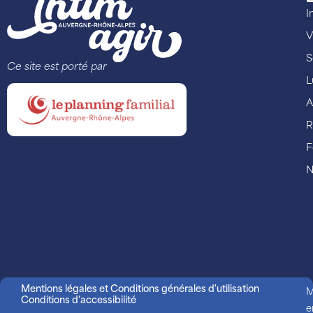
I
V
S
Ce site est porté par
L
A
R
F
N
Mentions légales et Conditions générales d'utilisation
M
Conditions d'accessibilité
e