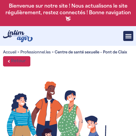
Bienvenue sur notre site ! Nous actualisons le site
régulièrement, restez connectés ! Bonne navigation
👋
Accueil
»
Professionnel.les
»
Centre de santé sexuelle – Pont de Claix
Retour