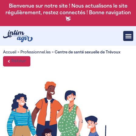
Bienvenue sur notre site ! Nous actualisons le site
régulièrement, restez connectés ! Bonne navigation
👋
Accueil
»
Professionnel.les
»
Centre de santé sexuelle de Trévoux
Retour