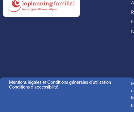
A
R
F
N
Mentions légales et Conditions générales d'utilisation
M
Conditions d'accessibilité
e
l
p