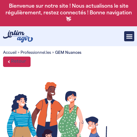
Bienvenue sur notre site ! Nous actualisons le site
régulièrement, restez connectés ! Bonne navigation
👋
Accueil
»
Professionnel.les
»
GEM Nuances
Retour