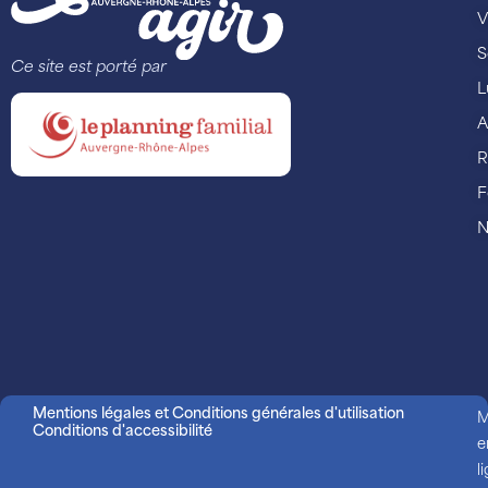
V
S
Ce site est porté par
L
A
R
F
N
Mentions légales et Conditions générales d'utilisation
M
Conditions d'accessibilité
e
l