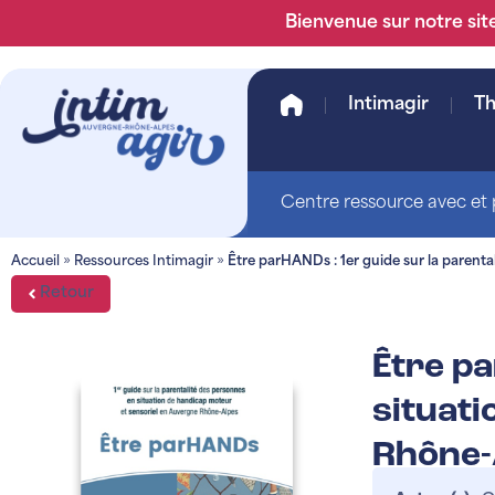
Bienvenue sur notre site
Intimagir
T
Centre ressource avec et p
Accueil
»
Ressources Intimagir
»
Être parHANDs : 1er guide sur la parent
Retour
Être pa
situat
Rhône-