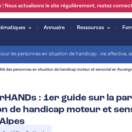
 ! Nous actualisons le site régulièrement, restez connec
hématiques
Annuaire
Ressources
For
our les personnes en situation de handicap : vie affective, sex
alité des personnes en situation de handicap moteur et sensoriel en Auver
rHANDs : 1er guide sur la pa
ion de handicap moteur et sen
Alpes