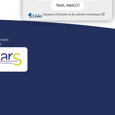
ennent
t