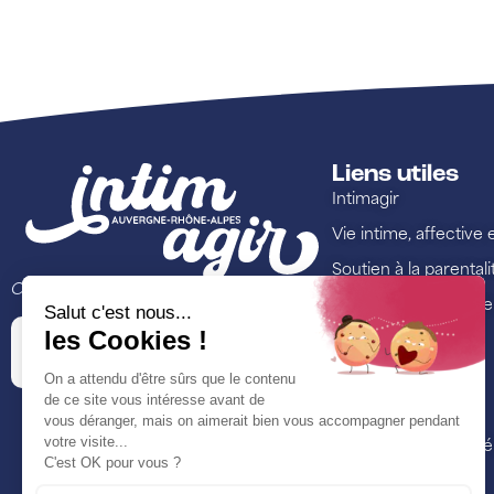
Liens utiles
Intimagir
Vie intime, affective 
Soutien à la parentali
Ce site est porté par
Lutte contre les viol
Annuaire
Ressources
Formations
Nos actualités et é