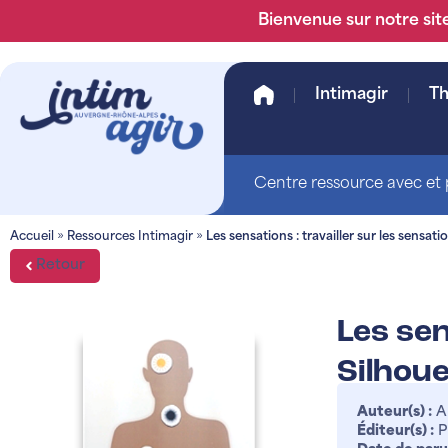
Bienvenue sur notre site
Intimagir
T
Centre ressource avec et p
Accueil
»
Ressources Intimagir
»
Les sensations : travailler sur les sensatio
Retour
Les sen
Silhoue
Auteur(s) :
A
Éditeur(s) :
P