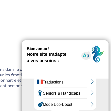
ns dans le corps.
 les émotions et les sensations corporelles. Il peut
onnaître et à gérer l'expression de leurs émotions.
ent personnel et la prévention des comportements