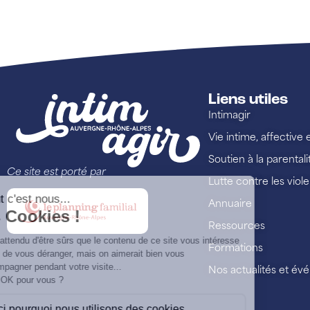
Liens utiles
Intimagir
Vie intime, affective 
Soutien à la parentali
Ce site est porté par
Lutte contre les viol
Annuaire
Ressources
Formations
Nos actualités et é