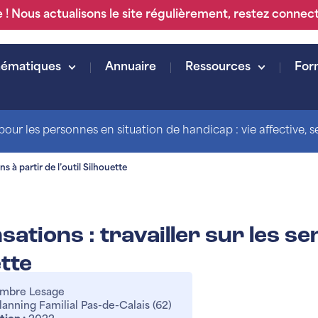
 ! Nous actualisons le site régulièrement, restez connec
hématiques
Annuaire
Ressources
For
our les personnes en situation de handicap : vie affective, sex
ns à partir de l’outil Silhouette
sations : travailler sur les sen
tte
mbre Lesage
lanning Familial Pas-de-Calais (62)