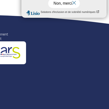
ennent
t