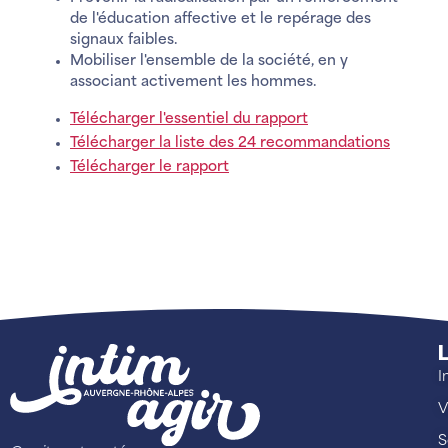
de l'éducation affective et le repérage des
signaux faibles.
Mobiliser l'ensemble de la société, en y
associant activement les hommes.
Télécharger l'essentiel du rapport
Télécharger la liste des 24 recommandations
Télécharger le rapport
L
I
V
S