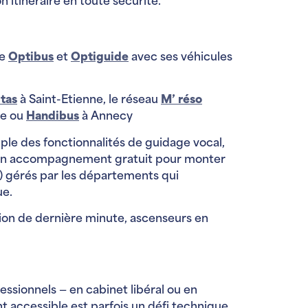
 itinéraire en toute sécurité.
ce
Optibus
et
Optiguide
avec ses véhicules
tas
à Saint-Etienne, le réseau
M’ réso
me ou
Handibus
à Annecy
ple des fonctionnalités de guidage vocal,
un accompagnement gratuit pour monter
D) gérés par les départements qui
ue.
lation de dernière minute, ascenseurs en
ofessionnels — en cabinet libéral ou en
ent accessible est parfois un défi technique,