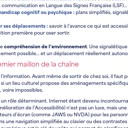
s, communication en Langue des Signes Française (LSF)…
handicap cognitif ou psychique
:
plans simplifiés, sign
er ses déplacements
:
savoir à l’avance ce qui est acce
ition première pour oser sortir.
de
compréhension de l’environnement
. Une signalétique
placement possible… et un déplacement réellement auton
emier maillon de la chaîne
l’information. Avant même de sortir de chez soi, il faut p
ou si un lieu culturel propose des aménagements spécifi
 voire impossibles.
 un rôle déterminant. Internet étant devenu incontourna
élioration de l’Accessibilité) n’est pas un luxe, mais un
ecteurs d’écran (comme JAWS ou NVDA) pour les personne
s une navigation simplifiée au clavier ou des contrastes 