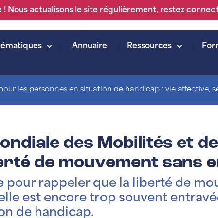
 ! Nous actualisons le site régulièrement, restez connec
hématiques
Annuaire
Ressources
For
our les personnes en situation de handicap : vie affective, sex
ondiale des Mobilités et de 
berté de mouvement sans e
 pour rappeler que la liberté de mo
elle est encore trop souvent entravé
ion de handicap.