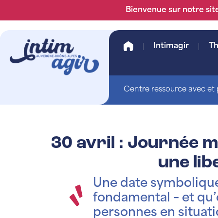
Bienvenue sur notre site
Intimagir
T
Centre ressource avec et p
30 avril : Journée m
une li
Une date symbolique
fondamental – et qu’
personnes en situat