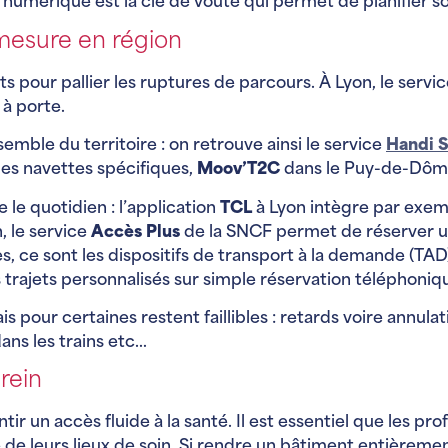
mérique est la clé de voûte qui permet de planifier son
-mesure en région
s pour pallier les ruptures de parcours. À Lyon, le servi
à porte.
semble du territoire : on retrouve ainsi le service
Handi S
es navettes spécifiques,
Moov’T2C
dans le Puy-de-Dô
e le quotidien : l’application
TCL
à Lyon intègre par exem
, le service
Accès Plus
de la SNCF permet de réserver 
es, ce sont les dispositifs de transport à la demande (TA
s trajets personnalisés sur simple réservation téléphoniq
ais pour certaines restent faillibles : retards voire annu
ans les trains etc…
rein
antir un accès fluide à la santé. Il est essentiel que les pr
ité de leurs lieux de soin. Si rendre un bâtiment entièrem