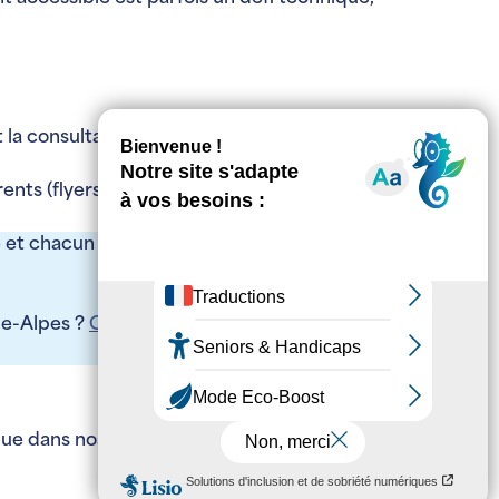
nt la consultation, des brochures en FALC
ts (flyers, affiches).
 et chacun de trouver un professionnel
ne-Alpes ?
Complétez ici notre fiche
usque dans nos espaces culturels avec des