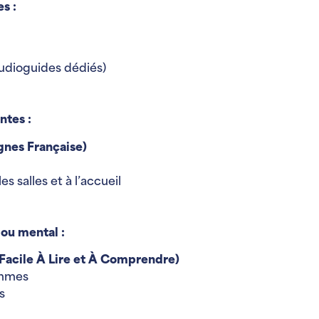
s :
audioguides dédiés)
ntes :
gnes Française)
 salles et à l’accueil
 ou mental :
Facile À Lire et À Comprendre)
ammes
s