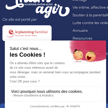
Intimagir
Vie intime, affective 
Soutien à la parentali
Ce site est porté par
Lutte contre les viol
Annuaire
Ressources
Formations
Nos actualités et é