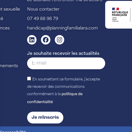
Je souhaite référencer ma structure
et sexuelle
Nous contacter
té
07 49 88 98 79
ences
handicap@planningfamilialara.com
Je souhaite recevoir les actualités
vénements
En soumettant ce formulaire, j'accepte
de recevoir des communications
conformément à la
politique de
confidentialité
Je m'inscris