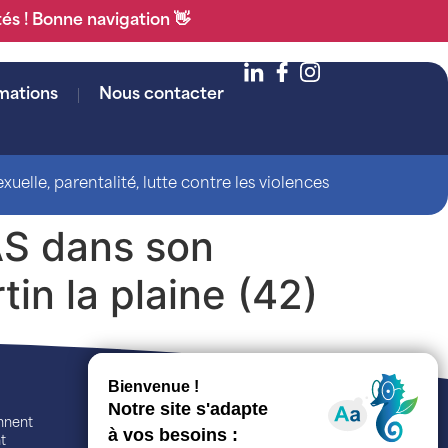
tés ! Bonne navigation 👋
mations
Nous contacter
uelle, parentalité, lutte contre les violences
IAS dans son
n la plaine (42)
ennent
t