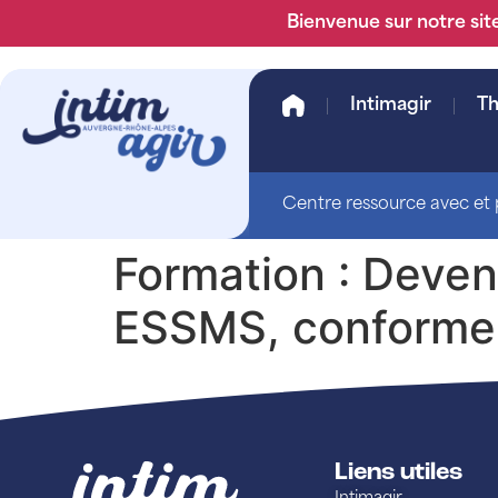
Bienvenue sur notre site
Intimagir
T
Centre ressource avec et p
Formation : Deven
ESSMS, conforme a
Liens utiles