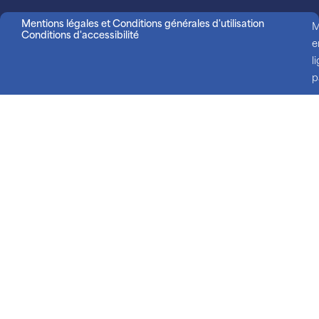
Mentions légales et Conditions générales d'utilisation
M
Conditions d'accessibilité
e
l
p