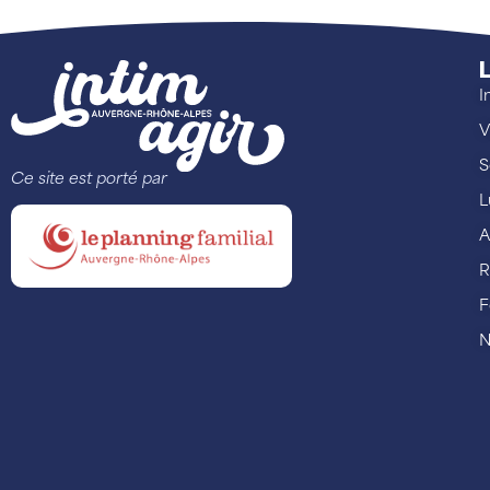
L
I
V
S
Ce site est porté par
L
A
R
F
N