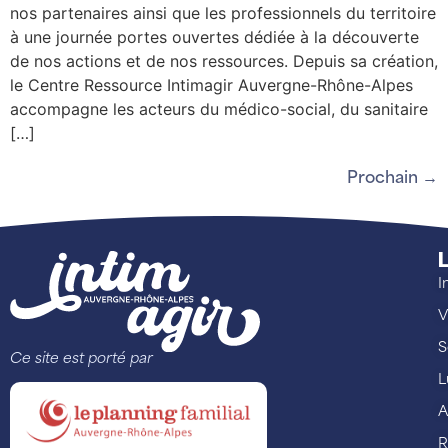
nos partenaires ainsi que les professionnels du territoire
à une journée portes ouvertes dédiée à la découverte
de nos actions et de nos ressources. Depuis sa création,
le Centre Ressource Intimagir Auvergne-Rhône-Alpes
accompagne les acteurs du médico-social, du sanitaire
[…]
Prochain
→
L
I
V
S
Ce site est porté par
L
A
R