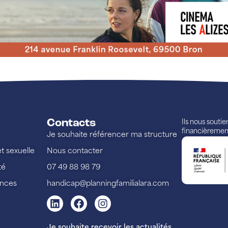
Contacts
Ils nous souti
financièremen
Je souhaite référencer ma structure
et sexuelle
Nous contacter
té
07 49 88 98 79
ences
handicap@planningfamilialara.com
Je souhaite recevoir les actualités