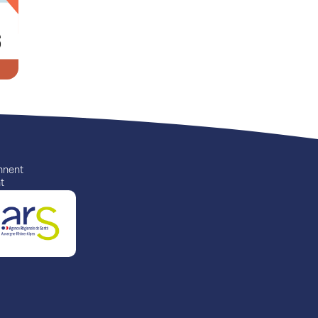
ennent
t