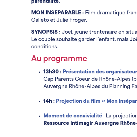
parentalité
.
MON INSEPARABLE :
Film dramatique fran
Galleto et Julie Froger.
SYNOPSIS :
Joël, jeune trentenaire en situ
Le couple souhaite garder l’enfant, mais Jo
conditions.
Au programme
13h30 :
Présentation des organisateu
Cap Parents Coeur de Rhône-Alpes (por
Auvergne Rhône-Alpes du Planning Fami
14h :
Projection du film « Mon Insépa
Moment de convivialité
: La projectio
Ressource Intimagir Auvergne Rhône