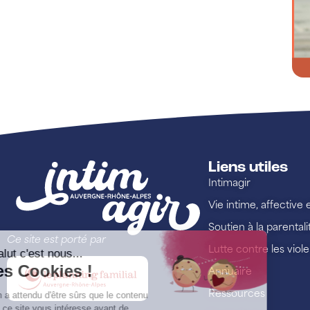
Liens utiles
Intimagir
Vie intime, affective 
Soutien à la parentali
Ce site est porté par
Lutte contre les viol
Annuaire
Ressources