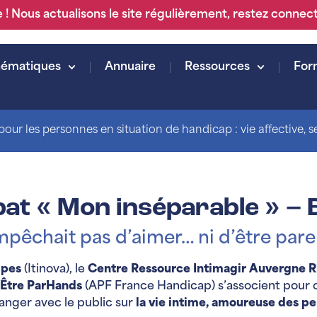
 ! Nous actualisons le site régulièrement, restez connec
hématiques
Annuaire
Ressources
For
our les personnes en situation de handicap : vie affective, sex
at « Mon inséparable » – 
mpêchait pas d’aimer… ni d’être paren
lpes
(Itinova), le
Centre Ressource Intimagir Auvergne 
 Être ParHands
(APF France Handicap) s’associent pour o
anger avec le public sur
la vie intime, amoureuse des pe