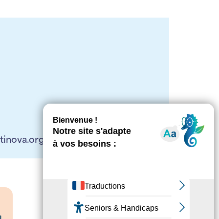
itinova.org ou
Véronique Vilmant