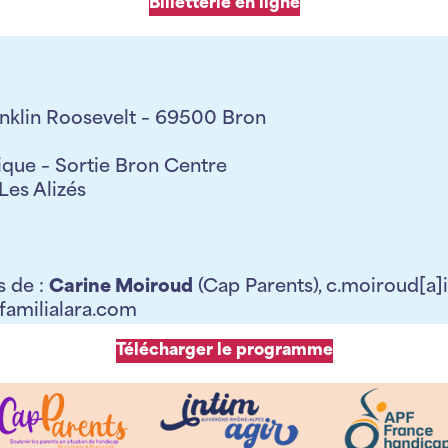
Billetterie en ligne
anklin Roosevelt – 69500 Bron
ique – Sortie Bron Centre
Les Alizés
 de :
Carine Moiroud
(Cap Parents), c.moiroud[a]
gfamilialara.com
Télécharger le programme