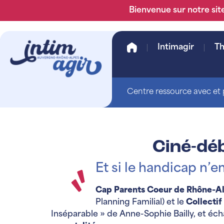
Bienvenue sur notre site
Intimagir
T
Centre ressource avec et p
Ciné-déb
Et si le handicap n’e
Cap Parents Coeur de Rhône-A
Planning Familial) et le
Collectif
Inséparable » de Anne-Sophie Bailly, et éch