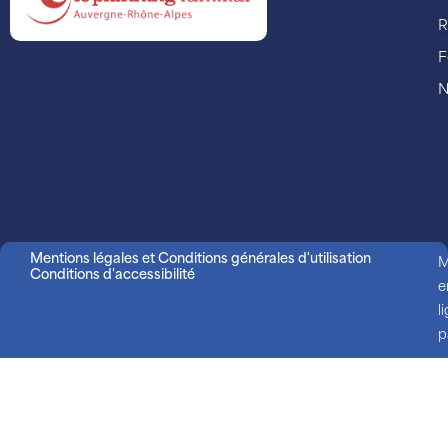
R
F
N
Mentions légales et Conditions générales d'utilisation
M
Conditions d'accessibilité
e
l
p