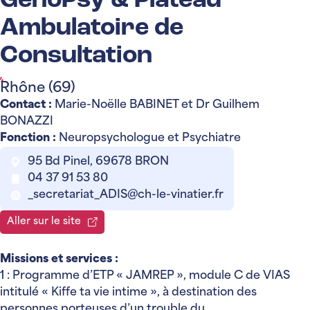
GénoPsy & Plateau
Ambulatoire de
Consultation
Rhône (69)
Contact :
Marie-Noëlle BABINET et Dr Guilhem
BONAZZI
Fonction :
Neuropsychologue et Psychiatre
95 Bd Pinel, 69678 BRON
04 37 91 53 80
_secretariat_ADIS@ch-le-vinatier.fr
Aller sur le site
Missions et services :
1 : Programme d’ETP « JAMREP », module C de VIAS
intitulé « Kiffe ta vie intime », à destination des
personnes porteuses d’un trouble du