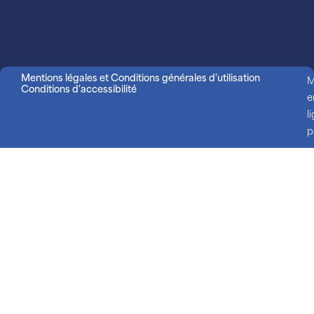
Mentions légales et Conditions générales d'utilisation
M
Conditions d'accessibilité
e
l
p