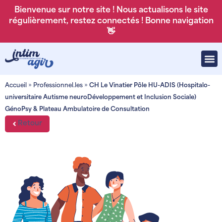
Bienvenue sur notre site ! Nous actualisons le site
régulièrement, restez connectés ! Bonne navigation
👋
Accueil
»
Professionnel.les
»
CH Le Vinatier Pôle HU-ADIS (Hospitalo-
universitaire Autisme neuroDéveloppement et Inclusion Sociale)
GénoPsy & Plateau Ambulatoire de Consultation
Retour