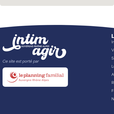
L
I
V
S
Ce site est porté par
L
A
R
F
N