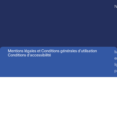
N
Mentions légales et Conditions générales d'utilisation
M
Conditions d'accessibilité
e
l
p