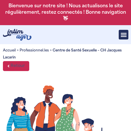
Bienvenue sur notre site ! Nous actualisons le site
régulièrement, restez connectés ! Bonne navigation
👋
Accueil
»
Professionnel.les
»
Centre de Santé Sexuelle – CH Jacques
Lacarin
Retour