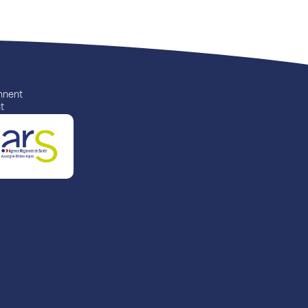
ennent
t