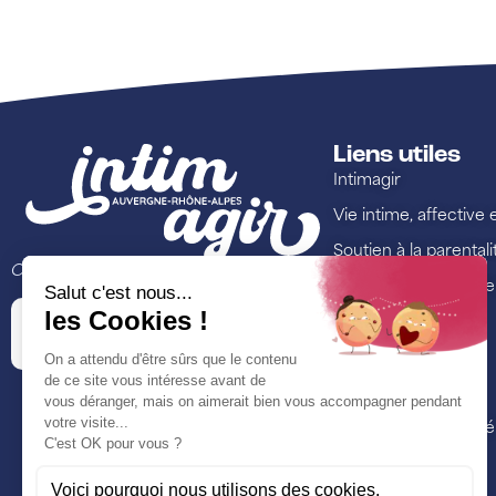
Liens utiles
Intimagir
Vie intime, affective 
Soutien à la parentali
Ce site est porté par
Lutte contre les viol
Annuaire
Ressources
Formations
Nos actualités et é