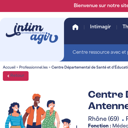
Bienvenue sur notre site
Intimagir
T
Centre ressource avec et p
Accueil
»
Professionnel.les
»
Centre Départemental de Santé et d’Éducati
Retour
Centre 
Antenne
Rhône (69)
●
Fonction :
Médecin