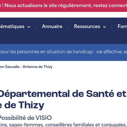
 ! Nous actualisons le site régulièrement, restez connec
hématiques
Annuaire
Ressources
For
our les personnes en situation de handicap : vie affective, sex
on Sexuelle – Antenne de Thizy
Départemental de Santé et 
 de Thizy
Possibilité de VISIO
s, sages-femmes, conseillères familiales et conjugales, 