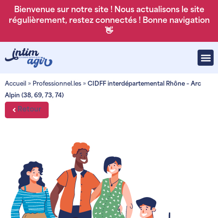
Bienvenue sur notre site ! Nous actualisons le site
régulièrement, restez connectés ! Bonne navigation
👋
Accueil
»
Professionnel.les
»
CIDFF interdépartemental Rhône – Arc
Alpin (38, 69, 73, 74)
Retour