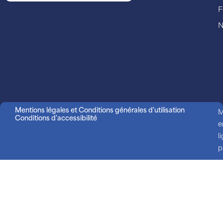
F
N
Mentions légales et Conditions générales d'utilisation
M
Conditions d'accessibilité
e
l
p