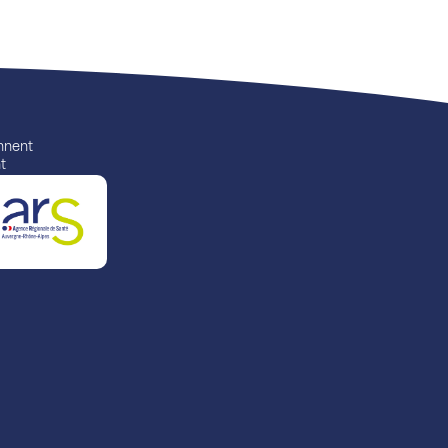
ennent
t