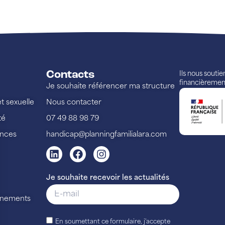
Contacts
Ils nous souti
financièremen
Je souhaite référencer ma structure
et sexuelle
Nous contacter
té
07 49 88 98 79
ences
handicap@planningfamilialara.com
Je souhaite recevoir les actualités
vénements
En soumettant ce formulaire, j'accepte