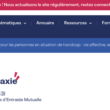
 ! Nous actualisons le site régulièrement, restez connec
hématiques
Annuaire
Ressources
For
our les personnes en situation de handicap : vie affective, sex
axie
43)
 d'Entraide Mutuelle