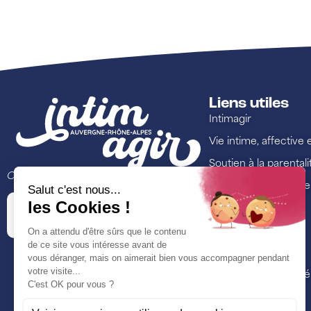
Liens utiles
Intimagir
Vie intime, affective 
Soutien à la parentali
Ce site est porté par
Lutte contre les viol
Annuaire
Ressources
Formations
Nos actualités et é