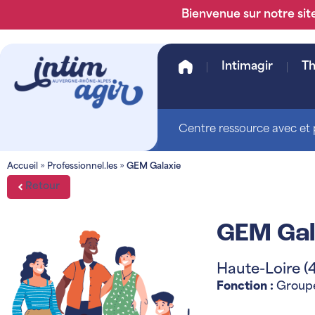
Bienvenue sur notre site
Intimagir
T
Centre ressource avec et p
Accueil
»
Professionnel.les
»
GEM Galaxie
Retour
GEM Gal
Haute-Loire (
Fonction :
Groupe