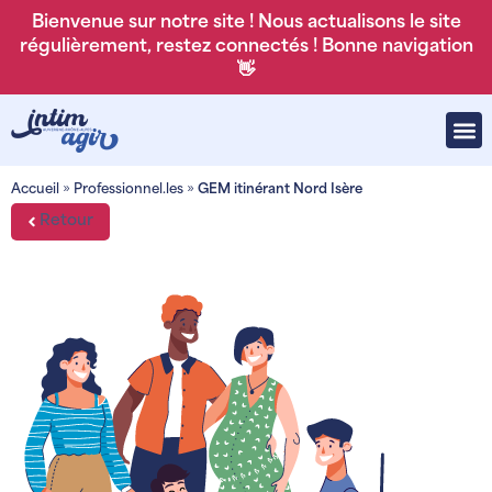
Bienvenue sur notre site ! Nous actualisons le site
régulièrement, restez connectés ! Bonne navigation
👋
Accueil
»
Professionnel.les
»
GEM itinérant Nord Isère
Retour