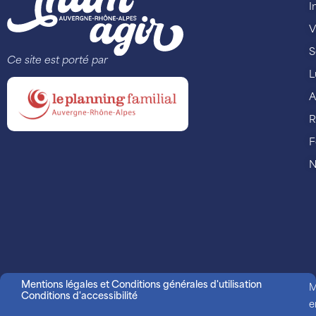
I
V
S
Ce site est porté par
L
A
R
F
N
Mentions légales et Conditions générales d'utilisation
M
Conditions d'accessibilité
e