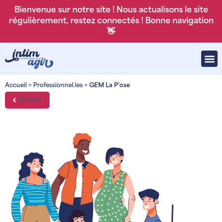
Bienvenue sur notre site ! Nous actualisons le site
régulièrement, restez connectés ! Bonne navigation
👋
Accueil
»
Professionnel.les
»
GEM La P’ose
Retour