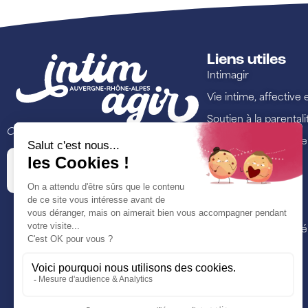
Liens utiles
Intimagir
Vie intime, affective 
Soutien à la parentali
Ce site est porté par
Lutte contre les viol
Annuaire
Ressources
Formations
Nos actualités et é