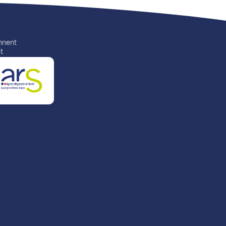
ennent
t