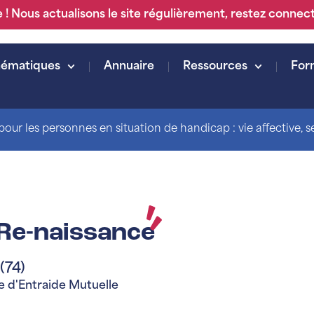
 ! Nous actualisons le site régulièrement, restez connec
hématiques
Annuaire
Ressources
For
our les personnes en situation de handicap : vie affective, sex
Re-naissance
(74)
 d'Entraide Mutuelle