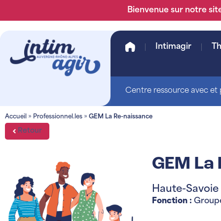
Bienvenue sur notre site
Intimagir
T
Centre ressource avec et p
Accueil
»
Professionnel.les
»
GEM La Re-naissance
Retour
GEM La 
Haute-Savoie 
Fonction :
Groupe