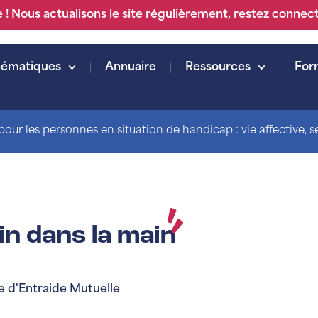
 ! Nous actualisons le site régulièrement, restez connec
hématiques
Annuaire
Ressources
For
our les personnes en situation de handicap : vie affective, sex
n dans la main
 d'Entraide Mutuelle