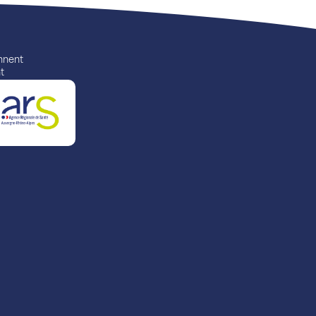
ennent
t