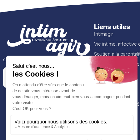
Liens utiles
Intimagir
Vie intime, affective 
Soutien à la parentali
Ce site est porté par
Lutte contre les viol
Annuaire
Ressources
Formations
Nos actualités et é