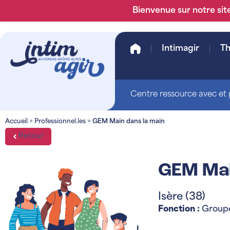
Bienvenue sur notre site
Intimagir
T
Centre ressource avec et p
Accueil
»
Professionnel.les
»
GEM Main dans la main
Retour
GEM Mai
Isère (38)
Fonction :
Groupe