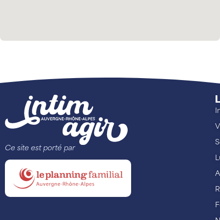
L
I
V
S
Ce site est porté par
L
A
R
F