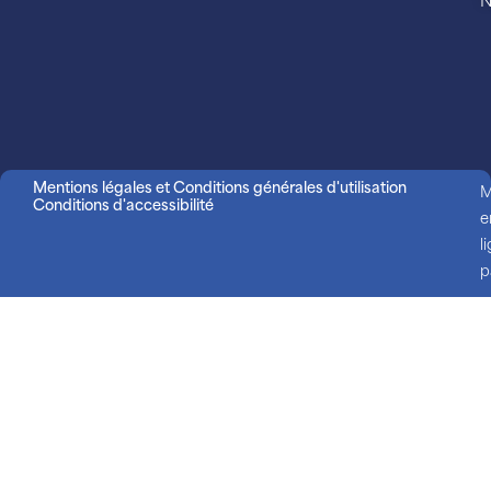
N
Mentions légales et Conditions générales d'utilisation
M
Conditions d'accessibilité
e
l
p