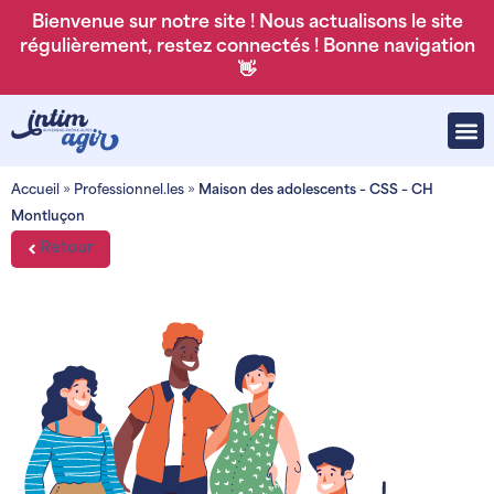
Bienvenue sur notre site ! Nous actualisons le site
régulièrement, restez connectés ! Bonne navigation
👋
Accueil
»
Professionnel.les
»
Maison des adolescents – CSS – CH
Montluçon
Retour