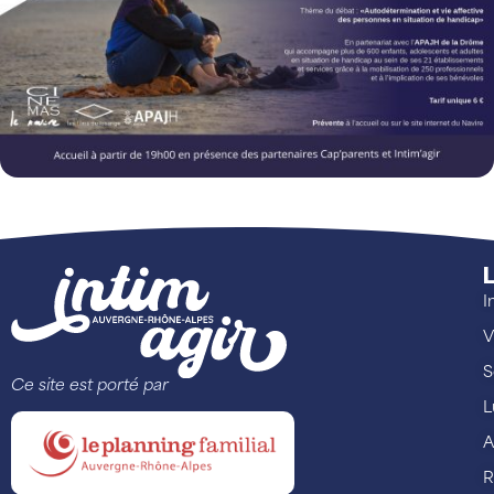
L
I
V
S
Ce site est porté par
L
A
R