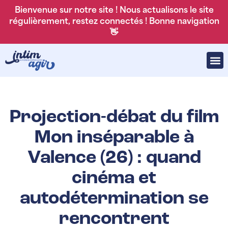
Bienvenue sur notre site ! Nous actualisons le site
régulièrement, restez connectés ! Bonne navigation
👋
Projection-débat du film
Mon inséparable à
Valence (26) : quand
cinéma et
autodétermination se
rencontrent