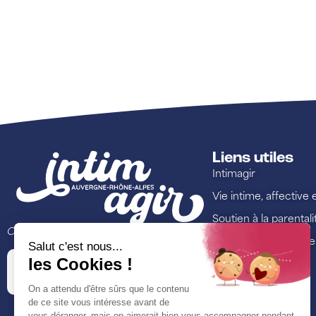
Liens utiles
Intimagir
Vie intime, affective 
Soutien à la parentali
Ce site est porté par
Lutte contre les viol
Annuaire
Ressources
Formations