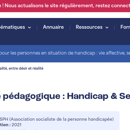
 ! Nous actualisons le site régulièrement, restez connec
hématiques
Annuaire
Ressources
For
our les personnes en situation de handicap : vie affective, sex
té, entre désir et réalité
 pédagogique : Handicap & Sex
PH (Association socialiste de la personne handicapée)
tion :
2021