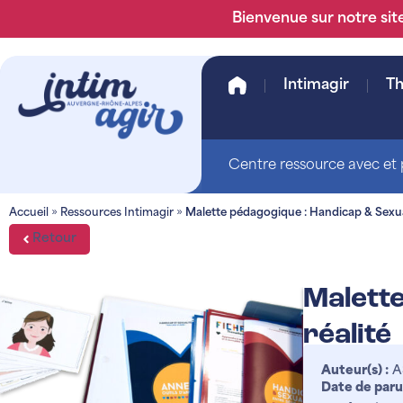
Bienvenue sur notre site
Intimagir
T
Centre ressource avec et p
Accueil
»
Ressources Intimagir
»
Malette pédagogique : Handicap & Sexuali
Retour
Malette
réalité
Auteur(s) :
AS
Date de paru