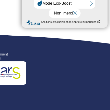
ennent
t