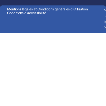
Mentions légales et Conditions générales d'utilisation
M
Conditions d'accessibilité
e
l
p