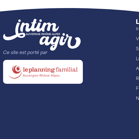
L
I
V
S
Ce site est porté par
L
A
R
F
N