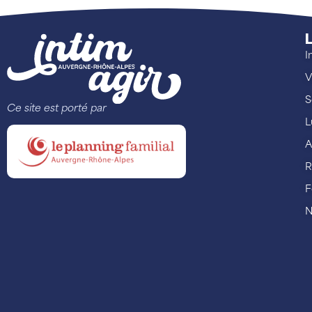
L
I
V
S
Ce site est porté par
L
A
R
F
N