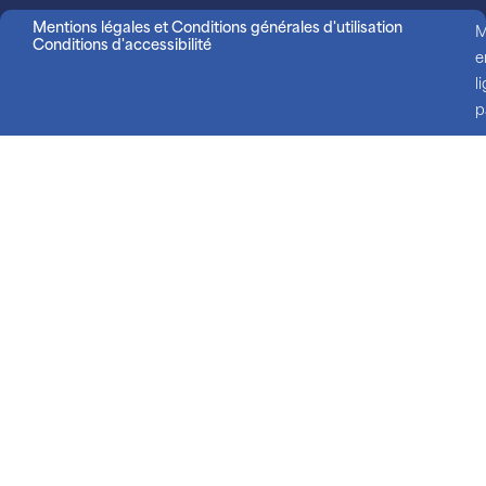
Mentions légales et Conditions générales d'utilisation
M
Conditions d'accessibilité
e
l
p