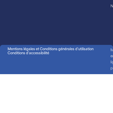
N
Mentions légales et Conditions générales d'utilisation
M
Conditions d'accessibilité
e
l
p