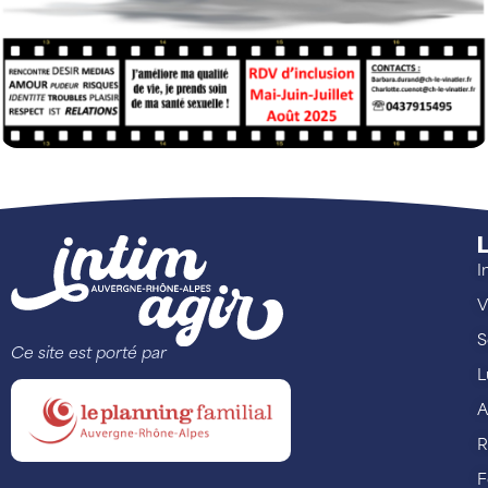
L
I
V
S
Ce site est porté par
L
A
R
F