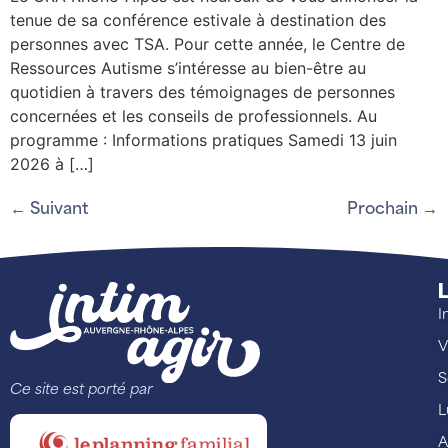
tenue de sa conférence estivale à destination des
personnes avec TSA. Pour cette année, le Centre de
Ressources Autisme s’intéresse au bien-être au
quotidien à travers des témoignages de personnes
concernées et les conseils de professionnels. Au
programme : Informations pratiques Samedi 13 juin
2026 à […]
←
Suivant
Prochain
→
L
I
V
S
Ce site est porté par
L
A