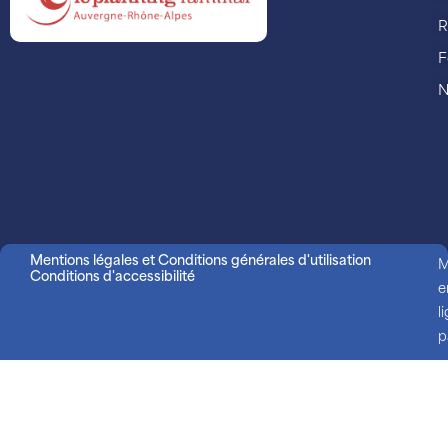
R
F
N
Mentions légales et Conditions générales d'utilisation
M
Conditions d'accessibilité
e
l
p