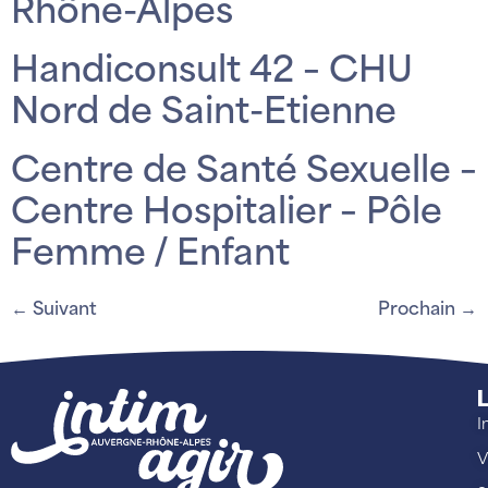
Rhône-Alpes
Handiconsult 42 – CHU
Nord de Saint-Etienne
Centre de Santé Sexuelle –
Centre Hospitalier – Pôle
Femme / Enfant
←
Suivant
Prochain
→
L
I
V