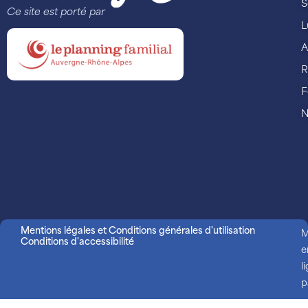
S
Ce site est porté par
L
A
R
F
N
Mentions légales et Conditions générales d'utilisation
M
Conditions d'accessibilité
e
l
p