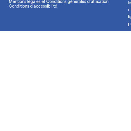
Mentions légales et Conditions générales d'utilisation
M
Conditions d'accessibilité
e
l
p