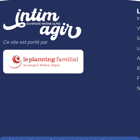
L
I
V
S
Ce site est porté par
L
A
R
F
N