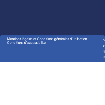
Mentions légales et Conditions générales d'utilisation
M
Conditions d'accessibilité
e
l
p