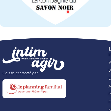
L
I
V
S
Ce site est porté par
L
A
R
F
N