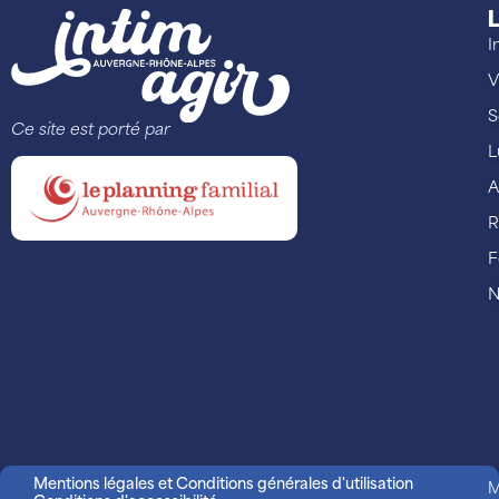
L
I
V
S
Ce site est porté par
L
A
R
F
N
Mentions légales et Conditions générales d'utilisation
M